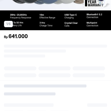
1/6
641.000
Rp