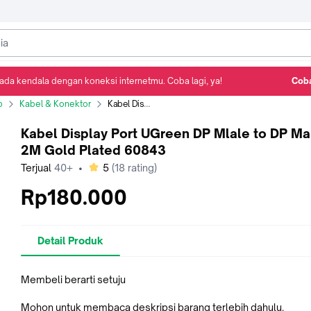
ada kendala dengan koneksi internetmu. Coba lagi, ya!
Coba
Detail Produk
Ulasan
Rekomendasi
p
Kabel & Konektor
Kabel Display Port UGreen DP Mlale to DP Male 8K 2M Gold Plated 60843
Kabel Display Port UGreen DP Mlale to DP Ma
2M Gold Plated 60843
bintang
Terjual
40+
•
5
(
18
rating)
Rp180.000
Detail Produk
Membeli berarti setuju
Mohon untuk membaca deskripsi barang terlebih dahulu.