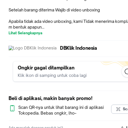
Setelah barang diterima Wajib di video unboxing
Apabila tidak ada video unboxing, kami Tidak menerima kompl
m bentuk apapun
Lihat Selengkapnya
Link Bubble :
https://tokopedia.com/dbclick/extra-bubble-wrap-size-s-sma
DBKlik Indonesia
https://tokopedia.com/dbclick/extra-bubble-wrap-size-m-m
https://tokopedia.com/dbclick/extra-bubble-wrap-size-l-larg
Ongkir gagal ditampilkan
Klik ikon di samping untuk coba lagi
Spesifikasi:
* Model : 60843
* Color : Black ,Gold Plated
• Material : Zinc Alloy + Nylon Braided
Beli di aplikasi, makin banyak promo!
• Panjang : 2M
• Resolusi : Ultra HD 8K
Scan QR-nya untuk lihat barang ini di aplikasi
Sc
• Connector : Display Port To Display Port
Tokopedia. Bebas ongkir, lho~
• Connector Material : Gold Plated
• Support : Audio &Video Sync
Ada masalah dengan produk ini?