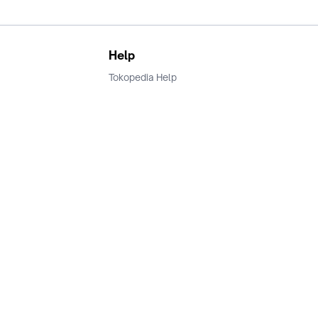
Help
Tokopedia Help
Terms and Condition
Privacy
Keamanan & Privasi
Ikuti Kami