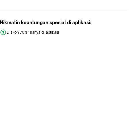
Nikmatin keuntungan spesial di aplikasi:
Diskon 70%* hanya di aplikasi
Promo khusus aplikasi
Gratis Ongkir tiap hari
Buka aplikasi dengan scan QR atau klik tombol:
Pelajari Selengkapnya