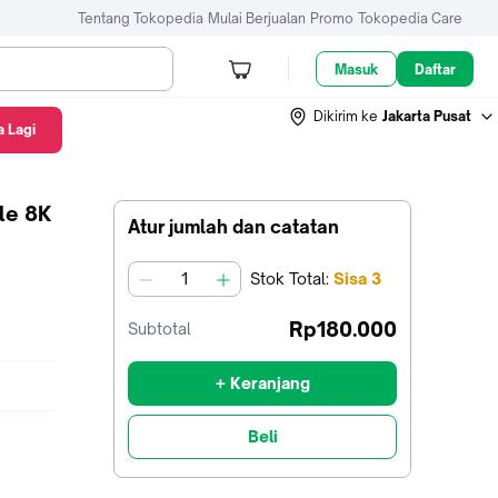
Tentang Tokopedia
Mulai Berjualan
Promo
Tokopedia Care
Masuk
Daftar
Dikirim ke
Jakarta Pusat
 Lagi
le 8K
Atur jumlah dan catatan
Stok
Total
:
Sisa
3
jumlah
Rp180.000
Subtotal
+ Keranjang
Beli