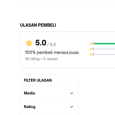
ULASAN PEMBELI
5.0
5
/ 5.0
100%
4
0%
100% pembeli merasa puas
3
0%
18 rating • 5 ulasan
FILTER ULASAN
Media
Rating