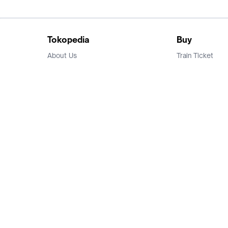
Tokopedia
Buy
About Us
Train Ticket
Career
Flight Ticket
Blog
Ticket Events
Tokopedia Salam
Hotlist
Hotel
Category
Bridestory
Sell
Parentstory
Seller Center
Tokopedia Dictionary
Mitra Toppers
Mall
Register Mall
Tokopedia Apps
Billing & Top up
Deals Tokopedia