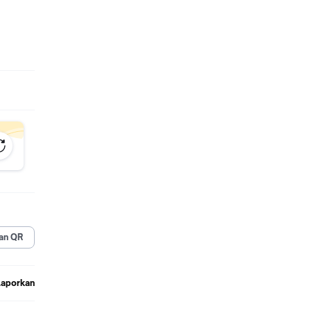
an QR
Laporkan