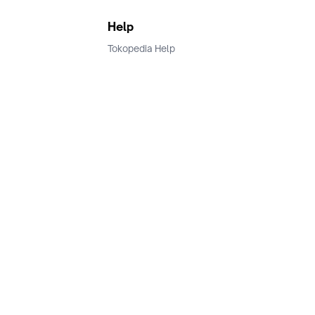
Help
Tokopedia Help
Terms and Condition
Privacy
Keamanan & Privasi
Ikuti Kami