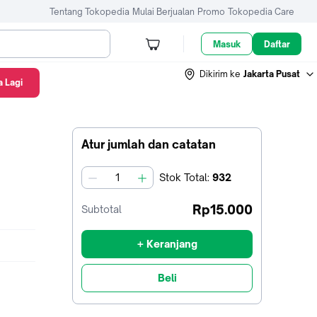
Tentang Tokopedia
Mulai Berjualan
Promo
Tokopedia Care
Masuk
Daftar
Dikirim ke
Jakarta Pusat
 Lagi
Atur jumlah dan catatan
Stok
Total
:
932
jumlah
Rp15.000
Subtotal
+ Keranjang
Beli