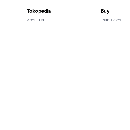
Tokopedia
Buy
About Us
Train Ticket
Career
Flight Ticket
Blog
Ticket Events
Tokopedia Salam
Hotlist
Hotel
Category
Bridestory
Sell
Parentstory
Seller Center
Tokopedia Dictionary
Mitra Toppers
Mall
Register Mall
Tokopedia Apps
Billing & Top up
Deals Tokopedia
Finance