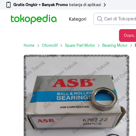
Gratis Ongkir + Banyak Promo
belanja di aplikasi
Kategori
Oops, 
BEARING 6702 ZZ ASB (ID 15MM x OD 21MM x WIDTH 4MM)
Home
Otomotif
Spare Part Motor
Bearing Motor