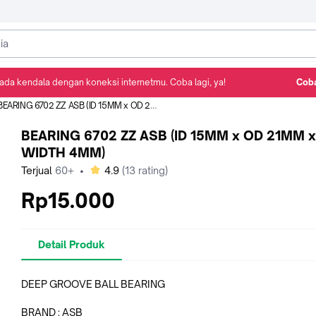
ada kendala dengan koneksi internetmu. Coba lagi, ya!
Coba
Detail Produk
Ulasan
Rekomendasi
BEARING 6702 ZZ ASB (ID 15MM x OD 21MM x WIDTH 4MM)
BEARING 6702 ZZ ASB (ID 15MM x OD 21MM x
WIDTH 4MM)
bintang
Terjual
60+
•
4.9
(
13
rating)
Rp15.000
Detail Produk
DEEP GROOVE BALL BEARING
BRAND : ASB