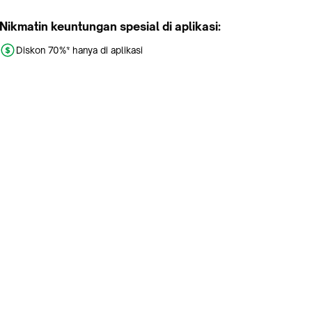
Nikmatin keuntungan spesial di aplikasi:
Diskon 70%* hanya di aplikasi
Promo khusus aplikasi
Gratis Ongkir tiap hari
Buka aplikasi dengan scan QR atau klik tombol:
Pelajari Selengkapnya