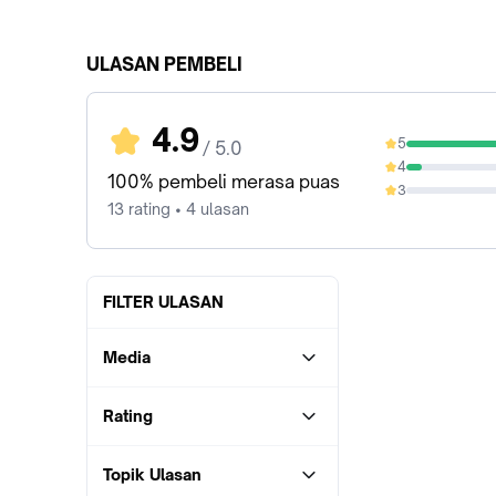
ULASAN PEMBELI
4.9
5
/ 5.0
92.31%
4
7.69%
100% pembeli merasa puas
3
0%
13 rating • 4 ulasan
FILTER ULASAN
Media
Rating
Topik Ulasan