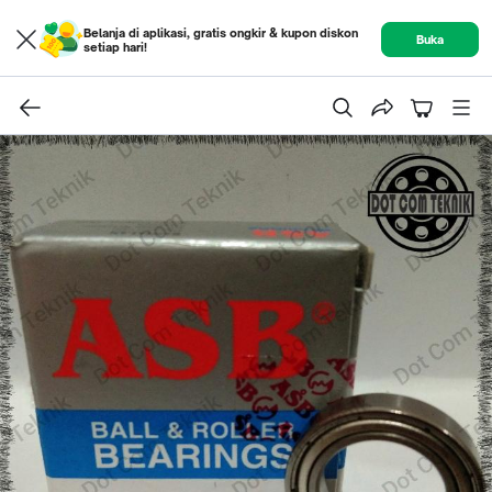
Belanja di aplikasi, gratis ongkir & kupon diskon
Buka
setiap hari!