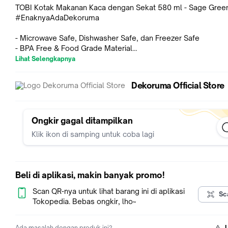
TOBI Kotak Makanan Kaca dengan Sekat 580 ml - Sage Gree
#EnaknyaAdaDekoruma
- Microwave Safe, Dishwasher Safe, dan Freezer Safe
- BPA Free & Food Grade Material
- Menggunakan kaca borosilikat yang tahan panas & tahan din
Lihat Selengkapnya
(-20°C - 560°C)
- Water Leak Proof
Dekoruma Official Store
- Makanan tidak tercampur karena terpisah oleh sekat
Brand: Danari
Warna: Transparan
Ongkir gagal ditampilkan
Style: Others
Klik ikon di samping untuk coba lagi
Microwave Safe: Dapat dimasukan ke dalam microwave
Material Lid : PP Body : High borosilicate glass
Ukuran Kemasan: 17.6cm x 13.2cm x 6.4cm
Beli di aplikasi, makin banyak promo!
Ukuran Barang: 17.6cm x 13.2cm x 6.4cm
Berat: 0.51kg
Scan QR-nya untuk lihat barang ini di aplikasi
Sc
Tokopedia. Bebas ongkir, lho~
Catatan:
- Stok selalu ter-update sesuai informasi stok pada etalase 
Ada masalah dengan produk ini?