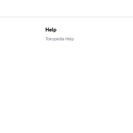
Help
Tokopedia Help
Terms and Condition
Privacy
Keamanan & Privasi