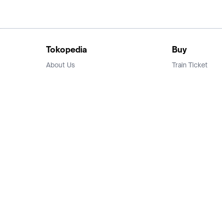
Tokopedia
Buy
About Us
Train Ticket
Career
Flight Ticket
Blog
Ticket Events
Tokopedia Salam
Hotlist
Hotel
Category
Bridestory
Sell
Parentstory
Seller Center
Tokopedia Dictionary
Mitra Toppers
Mall
Register Mall
Tokopedia Apps
Billing & Top up