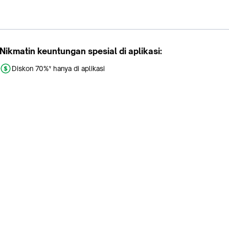
Nikmatin keuntungan spesial di aplikasi:
Diskon 70%* hanya di aplikasi
Promo khusus aplikasi
Gratis Ongkir tiap hari
Buka aplikasi dengan scan QR atau klik tombol:
Pelajari Selengkapnya