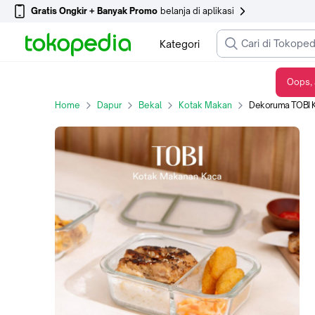
Gratis Ongkir + Banyak Promo
belanja di aplikasi
Kategori
Oops, 
Dekoruma TOBI Kotak Makanan Kaca dengan Sekat 580 ml - Sage Green
Home
Dapur
Bekal
Kotak Makan
Dekoruma TOBI Kotak 