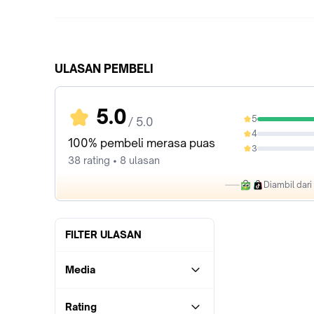
ULASAN PEMBELI
5.0
5
/ 5.0
100%
4
0%
100% pembeli merasa puas
3
0%
38 rating • 8 ulasan
Diambil dar
FILTER ULASAN
Media
Rating