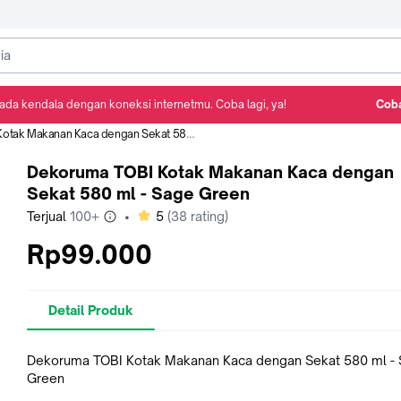
ada kendala dengan koneksi internetmu. Coba lagi, ya!
Coba
Detail Produk
Ulasan
Rekomendasi
Makanan Kaca dengan Sekat 580 ml - Sage Green
Dekoruma TOBI Kotak Makanan Kaca dengan
Sekat 580 ml - Sage Green
bintang
Terjual
100+
•
5
(
38
rating)
Rp99.000
Detail Produk
Dekoruma TOBI Kotak Makanan Kaca dengan Sekat 580 ml -
Green