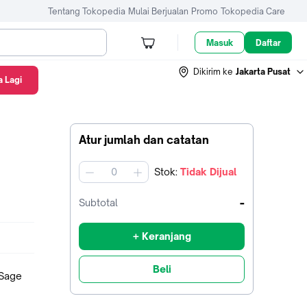
Tentang Tokopedia
Mulai Berjualan
Promo
Tokopedia Care
Masuk
Daftar
Dikirim ke
Jakarta Pusat
 Lagi
Atur jumlah dan catatan
Stok
:
Tidak Dijual
jumlah
-
Subtotal
+ Keranjang
Beli
 Sage