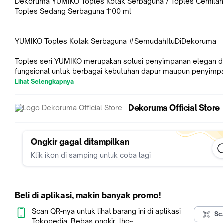
Dekoruma YUMIKO Toples Kotak Serbaguna / Toples Cemilan
Toples Sedang Serbaguna 1100 ml
YUMIKO Toples Kotak Serbaguna #SemudahItuDiDekoruma
Toples seri YUMIKO merupakan solusi penyimpanan elegan 
fungsional untuk berbagai kebutuhan dapur maupun penyimp
camilan. Dengan material body borosilicate dengan tutup PS l
Lihat Selengkapnya
toples ini hadir dalam berbagai ukuran untuk menyesuaikan
kebutuhan penyimpanan Anda.
Dekoruma Official Store
Tersedia dalam 4 ukuran berbeda:
- Ukuran Kecil 450 ml – ideal untuk kacang, permen, atau re
- Ukuran Sedang 1000 ml– cocok untuk biskuit, kue kering, at
Ongkir gagal ditampilkan
granola.
Klik ikon di samping untuk coba lagi
- Ukuran Besar 1500 ml– dapat digunakan untuk bahan maka
kering seperti beras, pasta, atau sereal.
- Ukuran Ekstra Besar 2000 ml– sempurna untuk stok makan
dalam jumlah besar atau sebagai wadah display camilan.
Beli di aplikasi, makin banyak promo!
Toples YUMIKO menggabungkan unsur estetika dan kepraktis
Scan QR-nya untuk lihat barang ini di aplikasi
Sc
menjadikannya pilihan tepat untuk rumah tangga modern ma
Tokopedia. Bebas ongkir, lho~