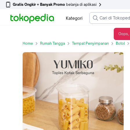
Gratis Ongkir + Banyak Promo
belanja di aplikasi
Kategori
Oops, 
Dekoruma YUMIKO Toples Kotak Serbaguna / Toples Cemilan / Toples Sedang Serbaguna 1100 ml
Home
Rumah Tangga
Tempat Penyimpanan
Botol