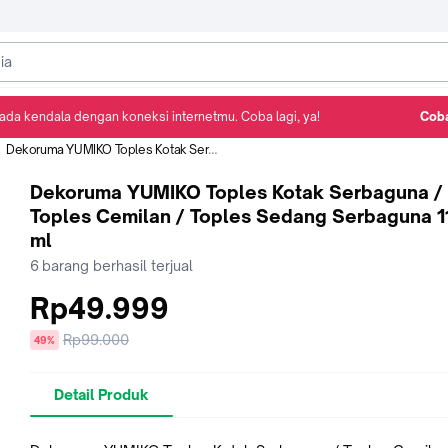
ada kendala dengan koneksi internetmu. Coba lagi, ya!
Coba
Detail Produk
Ulasan
Rekomendasi
Dekoruma YUMIKO Toples Kotak Serbaguna / Toples Cemilan / Toples Sedang Serbaguna 1100 ml
Dekoruma YUMIKO Toples Kotak Serbaguna /
Toples Cemilan / Toples Sedang Serbaguna 1
ml
6
barang berhasil terjual
Rp49.999
Harga
Rp99.000
diskon
49%
sebelum
diskon
Detail Produk