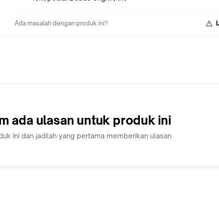
kebutuhan bisnis kuliner.
Ada masalah dengan produk ini?
Brand: Danari
Warna: Transparan
Style: OTHERS
Microwave Safe: Tidak dapat dimasukan ke dalam microwave
Material: High borosilicate glass & PS lid
Ukuran Kemasan (cm): 12 x 12 x 16.2
Ukuran Barang (cm): 10 x 10 x 14.2
Berat: 0.283kg
m ada ulasan untuk produk ini
Catatan:
duk ini dan jadilah yang pertama memberikan ulasan
- Stok selalu ter-update sesuai informasi stok pada etalase 
- Berlaku garansi produk hanya 14 hari kalender sejak pesana
diterima WAJIB dengan VIDEO UNBOXING pada saat klaim. T
VIDEO UNBOXING keluhan tidak dapat diproses*.
*) Syarat dan ketentuan berlaku.
#seriesDANARI #Japandistyle #SemudahItuDiDekoruma