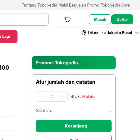
Tentang Tokopedia
Mulai Berjualan
Promo
Tokopedia Care
Masuk
Daftar
Dikirim ke
Jakarta Pusat
 Lagi
Promosi Tokopedia
100
Atur jumlah dan catatan
Stok
:
Habis
jumlah
-
Subtotal
+ Keranjang