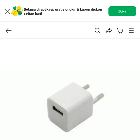
Belanja di aplikasi, gratis ongkir & kupon diskon
Buka
setiap hari!