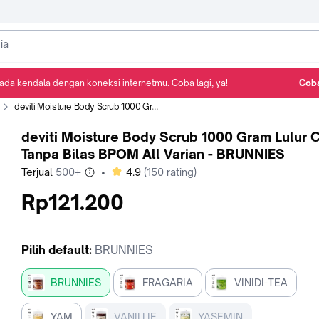
ada kendala dengan koneksi internetmu. Coba lagi, ya!
Coba
Detail Produk
Ulasan
Rekomendasi
deviti Moisture Body Scrub 1000 Gram Lulur Cream Tanpa Bilas BPOM All Varian - BRUNNIES
deviti Moisture Body Scrub 1000 Gram Lulur 
Tanpa Bilas BPOM All Varian - BRUNNIES
bintang
Terjual
500+
•
4.9
(
150
rating)
Rp121.200
Pilih
default
:
BRUNNIES
BRUNNIES
FRAGARIA
VINIDI-TEA
YAM
VANILLIE
YASEMIN