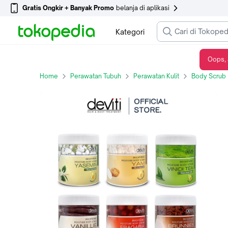
Gratis Ongkir + Banyak Promo
belanja di aplikasi
Kategori
Oops, 
deviti Moisture Body Scrub 1000 Gram Lulur Cream Tanpa Bilas BPOM All Varian - BRUNNIES
Home
Perawatan Tubuh
Perawatan Kulit
Body Scrub