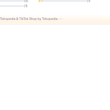
(
5
)
1
(
1
)
0.67%
(
1
)
i Tokopedia & TikTok Shop by Tokopedia