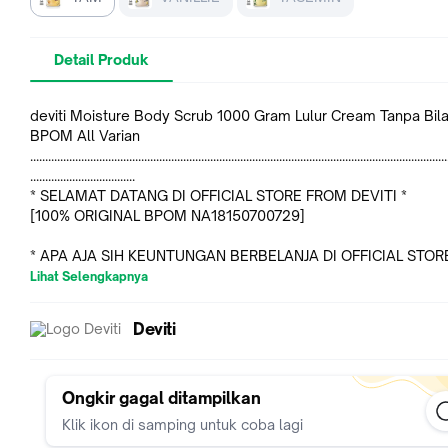
Detail Produk
deviti Moisture Body Scrub 1000 Gram Lulur Cream Tanpa Bil
BPOM All Varian
...........................................................................................................................................
...................................
* SELAMAT DATANG DI OFFICIAL STORE FROM DEVITI *
[100% ORIGINAL BPOM NA18150700729]
* APA AJA SIH KEUNTUNGAN BERBELANJA DI OFFICIAL STO
DEVITI *
Lihat Selengkapnya
✔ Jaminan 100% HALAL, Produk Asli & Original (sesuai foto)
✔ Jaminan 100% Produk baru & bergaransi
Deviti
✔ Packaging dan pengiriman super aman, free packing, kardu
bubble wrap
✔ Respon yang cepat & profesional
Ukuran produk ± 12 x 12 x 13 cm, kemasan 1 kg, masa kadalu
Ongkir gagal ditampilkan
tahun dari tanggal produksi
Klik ikon di samping untuk coba lagi