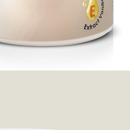
- Bahan alami pilihan, sudah BPOM, aman dipakai rutin tanpa 
samping.
- Dipercaya salon & spa, hasil perawatan berkualitas professi
rumah Anda.