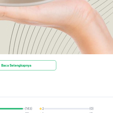
Baca Selengkapnya
(
143
)
2
(
0
)
0%