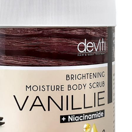
Ukuran Paket: 13 x 13 x 14 CM
Berat: 1 KG
Berat Pengiriman: 1 KG
Kode SKU:
DEV-BODY-SCRUB-VANILLIE-1-KG
Garansi puas 15 hari uang kembali
PRODUK READY STOCK
-------------------------------------------------------------
Kenapa pilih DEVITI?
- Rangkaian hair care & body care lengkap – rawat diri dari uj
rambut hingga kaki.
- Berpengalaman >10 tahun, formulanya teruji efektif untuk r
kuat dan kulit sehat.