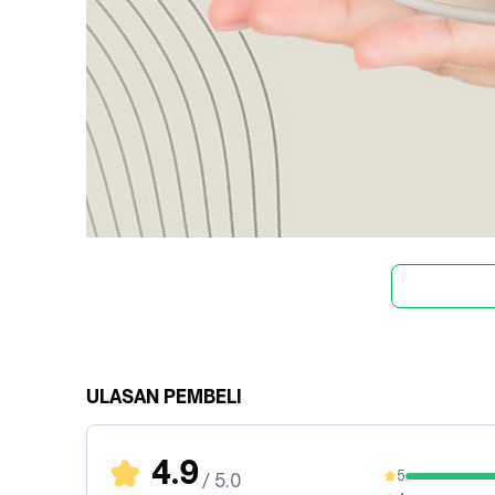
ULASAN PEMBELI
4.9
5
/ 5.0
95.33%