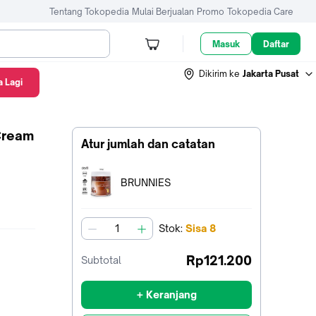
Tentang Tokopedia
Mulai Berjualan
Promo
Tokopedia Care
Masuk
Daftar
Dikirim ke
Jakarta Pusat
 Lagi
Cream
Atur jumlah dan catatan
Terpilih:
BRUNNIES
Stok
:
Sisa
8
jumlah
Rp121.200
Subtotal
+ Keranjang