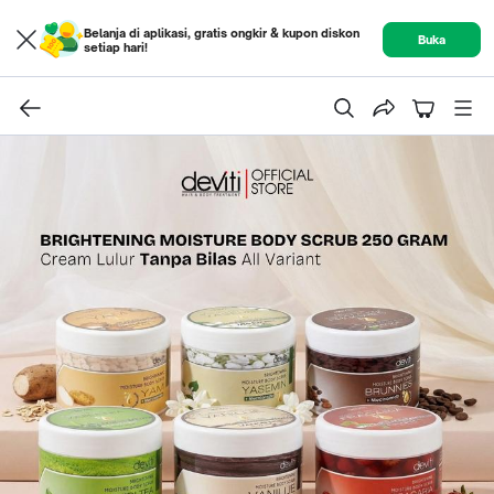
Belanja di aplikasi, gratis ongkir & kupon diskon
Buka
setiap hari!