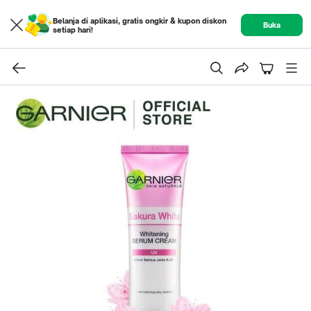
Belanja di aplikasi, gratis ongkir & kupon diskon
Buka
setiap hari!