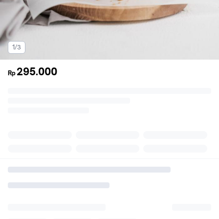
1/3
295.000
Rp