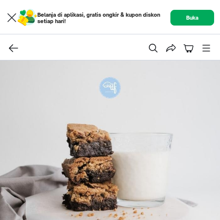
Belanja di aplikasi, gratis ongkir & kupon diskon
Buka
setiap hari!