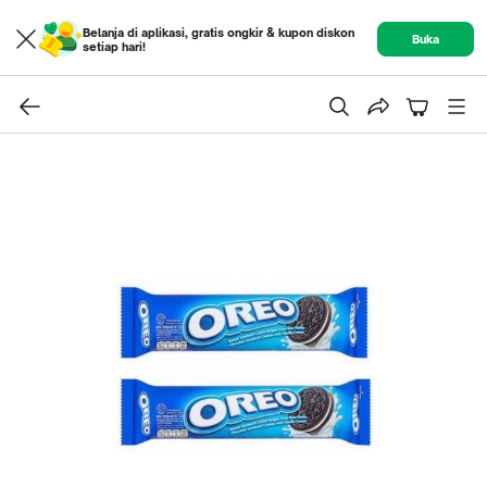
Belanja di aplikasi, gratis ongkir & kupon diskon
Buka
setiap hari!