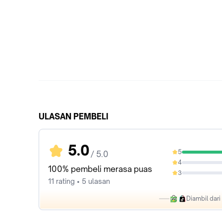
ULASAN PEMBELI
5.0
5
/ 5.0
100%
4
0%
100% pembeli merasa puas
3
0%
11 rating • 5 ulasan
Diambil dar