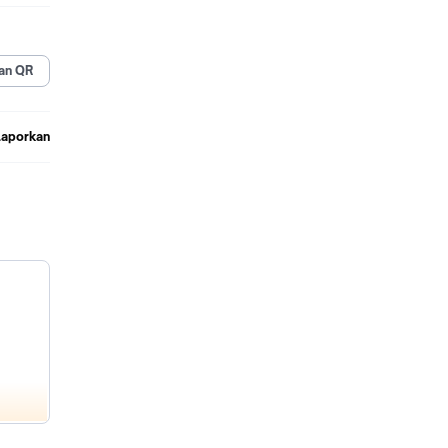
an QR
Laporkan