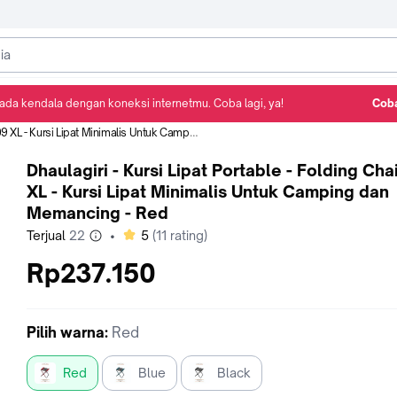
ada kendala dengan koneksi internetmu. Coba lagi, ya!
Coba
Detail Produk
Ulasan
Rekomendasi
si Lipat Minimalis Untuk Camping dan Memancing - Red
Dhaulagiri - Kursi Lipat Portable - Folding Cha
XL - Kursi Lipat Minimalis Untuk Camping dan
Memancing - Red
bintang
Terjual
22
•
5
(
11
rating)
Rp237.150
Pilih
warna
:
Red
Red
Blue
Black