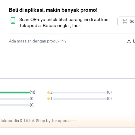
Selamat berbelanja sob!
Ingat camping, ingat Dhaulagiri
Beli di aplikasi, makin banyak promo!
Udah pakai Dhaulagiri belum?
Scan QR-nya untuk lihat barang ini di aplikasi
Sc
Tokopedia. Bebas ongkir, lho~
Ada masalah dengan produk ini?
(
11
)
2
(
0
)
0%
(
0
)
1
(
0
)
0%
(
0
)
i Tokopedia & TikTok Shop by Tokopedia