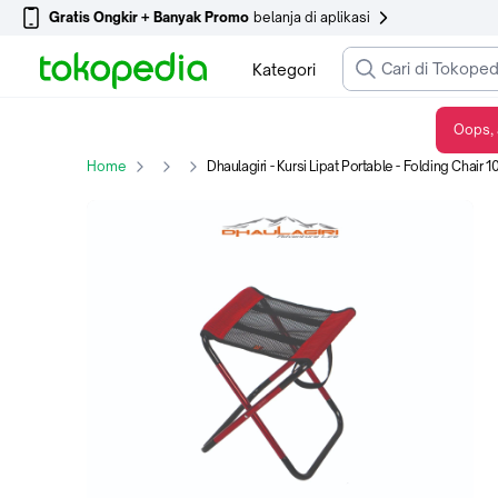
Gratis Ongkir + Banyak Promo
belanja di aplikasi
Kategori
Oops, 
Dhaulagiri - Kursi Lipat Portable - Folding Chair 109 XL - Kursi Lipat Minimalis Untuk Camping dan Memancing - Red
Home
Dhaulagiri - Kursi Lipat Portable - Folding Chair 109 XL - Kur