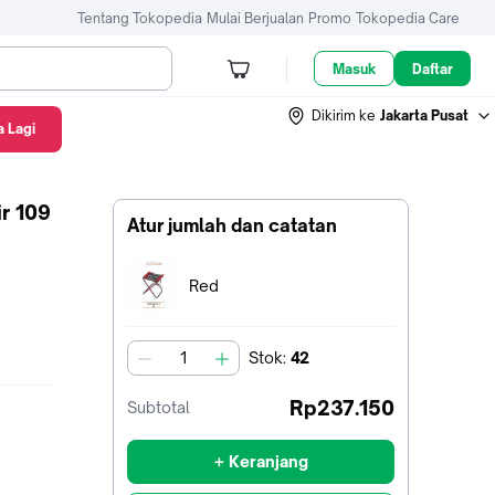
Tentang Tokopedia
Mulai Berjualan
Promo
Tokopedia Care
Masuk
Daftar
Dikirim ke
Jakarta Pusat
 Lagi
ir 109
Atur jumlah dan catatan
Terpilih:
Red
Stok
:
42
jumlah
Rp237.150
Subtotal
+ Keranjang