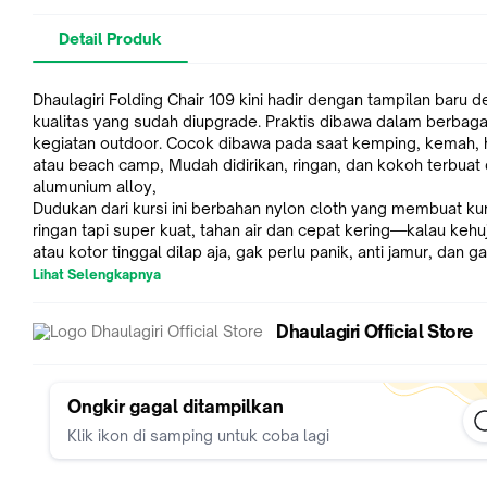
Detail Produk
Dhaulagiri Folding Chair 109 kini hadir dengan tampilan baru 
kualitas yang sudah diupgrade. Praktis dibawa dalam berbaga
kegiatan outdoor. Cocok dibawa pada saat kemping, kemah, h
atau beach camp, Mudah didirikan, ringan, dan kokoh terbuat 
alumunium alloy,
Dudukan dari kursi ini berbahan nylon cloth yang membuat kurs
ringan tapi super kuat, tahan air dan cepat kering—kalau kehu
atau kotor tinggal dilap aja, gak perlu panik, anti jamur, dan g
gampang sobek walau sering tergesek atau dilipet-lipet. Tek
Lihat Selengkapnya
yang lentur bikin duduk juga tetap nyaman, gak keras atau ka
Pokoknya cocok banget buat bangku yang sering diajak outd
Dhaulagiri Official Store
camping, atau sekadar duduk santai di teras.
Dimensi Terbuka : 27x30x30,5cm
Dimensi Terlipat : 30x18cm
Berat : 420gr
Ongkir gagal ditampilkan
Warna : Biru, Merah, Hitam
Klik ikon di samping untuk coba lagi