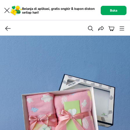
Belanja di aplikasi, gratis ongkir & kupon diskon
Buka
setiap hari!