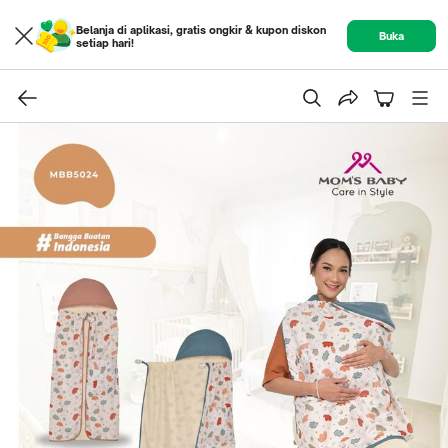
Belanja di aplikasi, gratis ongkir & kupon diskon
Buka
setiap hari!