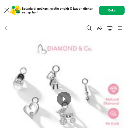
Belanja di aplikasi, gratis ongkir & kupon diskon
Buka
setiap hari!