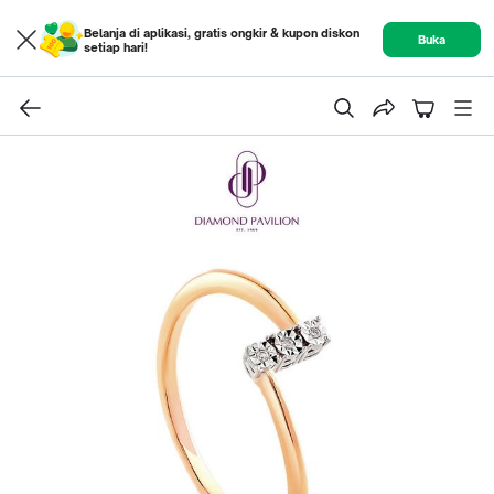
Belanja di aplikasi, gratis ongkir & kupon diskon
Buka
setiap hari!