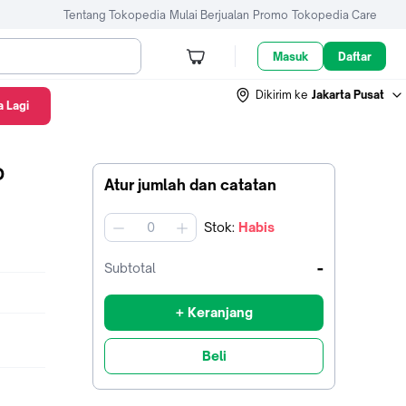
Tentang Tokopedia
Mulai Berjualan
Promo
Tokopedia Care
Masuk
Daftar
Dikirim ke
Jakarta Pusat
 Lagi
D
Atur jumlah dan catatan
Stok
:
Habis
jumlah
-
Subtotal
+ Keranjang
Beli