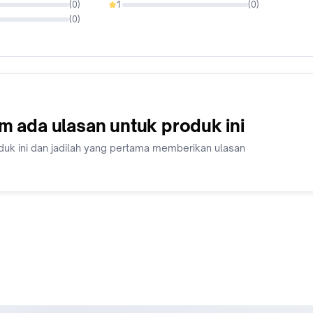
(
0
)
1
(
0
)
0%
(
0
)
m ada ulasan untuk produk ini
duk ini dan jadilah yang pertama memberikan ulasan