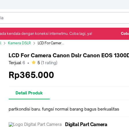
ada kendala dengan koneksi internetmu. Coba lagi, ya!
Coba
Detail Produk
Ulasan
Rekomendasi
l
Kamera DSLR
LCD For Camera Canon Dslr Canon EOS 1300D
LCD For Camera Canon Dslr Canon EOS 1300
bintang
Terjual
6
•
5
(
1
rating)
Rp365.000
Detail Produk
partkondisi baru. fungsi normal barang bagus berkualitas
Digital Part Camera