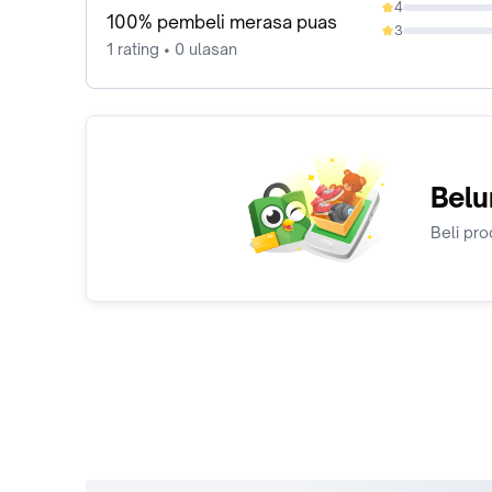
4
0%
100% pembeli merasa puas
3
0%
1 rating • 0 ulasan
Belu
Beli pro