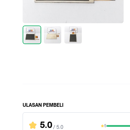
ULASAN PEMBELI
5.0
5
/ 5.0
100%