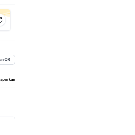
an QR
Laporkan