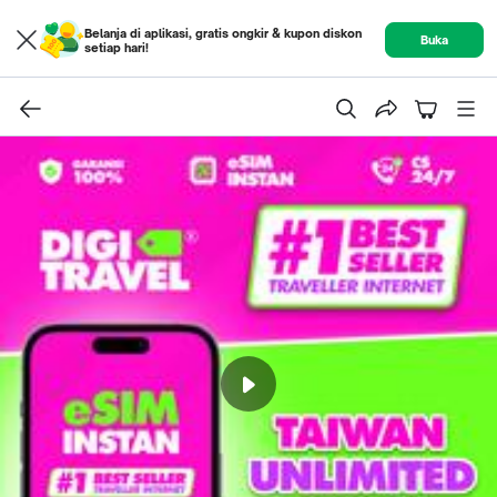
Belanja di aplikasi, gratis ongkir & kupon diskon
Buka
setiap hari!