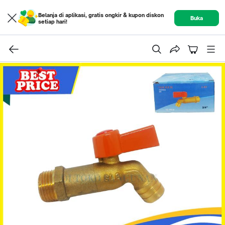
Belanja di aplikasi, gratis ongkir & kupon diskon
Buka
setiap hari!