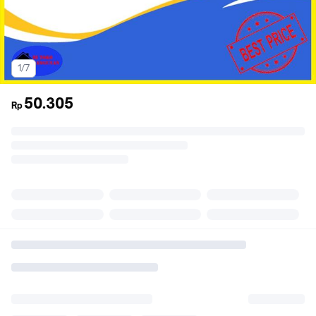
1/7
50.305
Rp