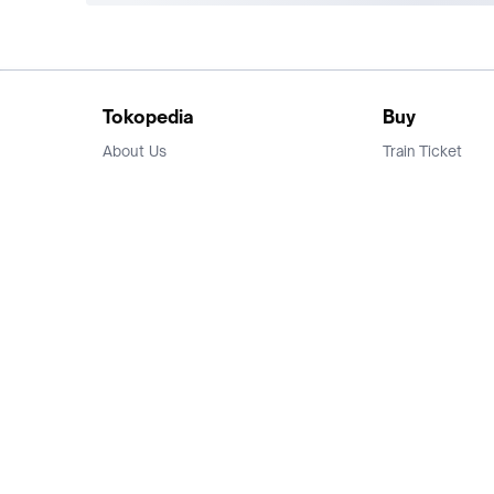
Tokopedia
Buy
About Us
Train Ticket
Career
Flight Ticket
Blog
Ticket Events
Tokopedia Salam
Hotlist
Hotel
Category
Bridestory
Sell
Parentstory
Seller Center
Tokopedia Dictionary
Mitra Toppers
Mall
Register Mall
Tokopedia Apps
Billing & Top up