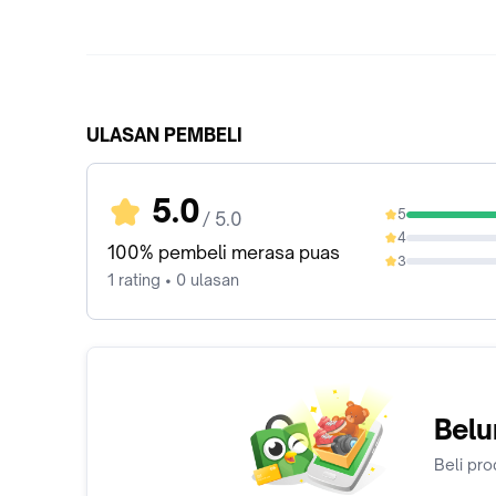
ULASAN PEMBELI
5.0
5
/ 5.0
100%
4
0%
100% pembeli merasa puas
3
0%
1 rating • 0 ulasan
Belu
Beli pro