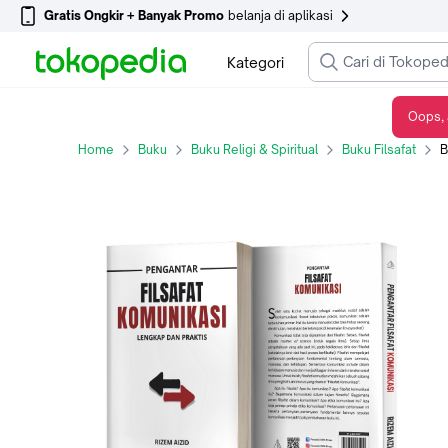
Gratis Ongkir + Banyak Promo
belanja di aplikasi
Kategori
Oops, 
Buku Pengantar Filsafat Komunikasi Lengkap dan Praktis - Rizem Aizid - IRCiSoD
Home
Buku
Buku Religi & Spiritual
Buku Filsafat
Bu