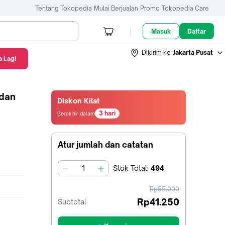
Tentang Tokopedia
Mulai Berjualan
Promo
Tokopedia Care
Masuk
Daftar
Dikirim ke
Jakarta Pusat
 Lagi
 dan
Diskon Kilat
3 hari
Berakhir dalam
2
hari23
jam32
Atur jumlah dan catatan
menit19
detik
Stok
Total
:
494
jumlah
harga
Rp55.000
sebelum
Rp41.250
Subtotal
diskon