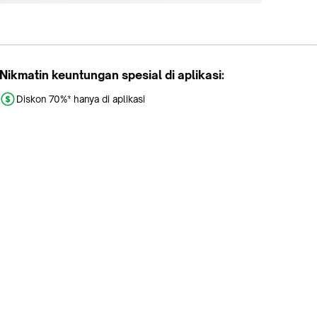
Nikmatin keuntungan spesial di aplikasi:
Diskon 70%* hanya di aplikasi
Promo khusus aplikasi
Gratis Ongkir tiap hari
Buka aplikasi dengan scan QR atau klik tombol:
Pelajari Selengkapnya