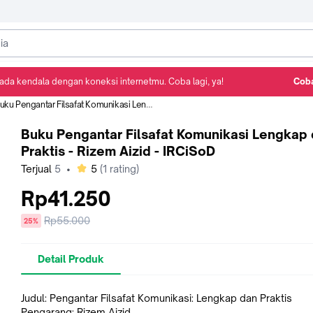
ada kendala dengan koneksi internetmu. Coba lagi, ya!
Coba
Detail Produk
Ulasan
Rekomendasi
ku Pengantar Filsafat Komunikasi Lengkap dan Praktis - Rizem Aizid - IRCiSoD
Buku Pengantar Filsafat Komunikasi Lengkap
Praktis - Rizem Aizid - IRCiSoD
bintang
Terjual
5
•
5
(
1
rating)
Rp41.250
Harga
Rp55.000
diskon
25%
sebelum
diskon
Detail Produk
Judul: Pengantar Filsafat Komunikasi: Lengkap dan Praktis
Pengarang: Rizem Aizid