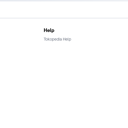
Help
Tokopedia Help
Terms and Condition
Privacy
Keamanan & Privasi