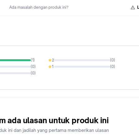
prinsip-prinsip etika komunikasi? Pertanyaan-pertanyaan ini b
Ada masalah dengan produk ini?
pertanyaan-pertanyaan fundamental lainnya seputar komunik
menjadi topik pembahasan buku ini.
(
1
)
2
(
0
)
0%
(
0
)
1
(
0
)
0%
(
0
)
m ada ulasan untuk produk ini
duk ini dan jadilah yang pertama memberikan ulasan