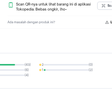
bintang yg buruk,,demi kebaikan bersama,,karena kami selal
Scan QR-nya untuk lihat barang ini di aplikasi
Sc
berkomitmen menjaga hubungan baik dengan pelanggan)
Tokopedia. Bebas ongkir, lho~
happy shopping n thank u..
Ada masalah dengan produk ini?
(
43
)
2
(
0
)
0%
(
6
)
1
(
2
)
3.64%
(
4
)