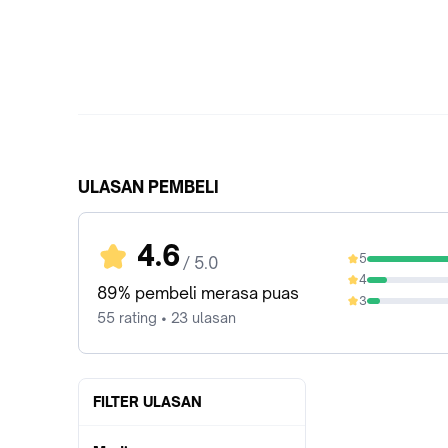
ULASAN PEMBELI
4.6
5
/ 5.0
78.18%
4
10.91%
89% pembeli merasa puas
3
7.27%
55 rating • 23 ulasan
FILTER ULASAN