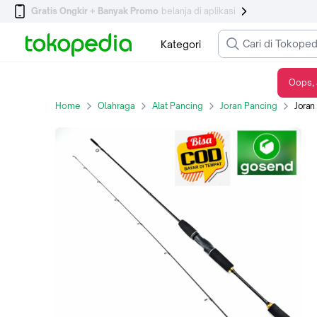
Gratis Ongkir + Banyak Promo
belanja di aplikasi
Kategori
Oops, 
Joran Ajiro Sakura Bless Ultralight
Home
Olahraga
Alat Pancing
Joran Pancing
Joran 