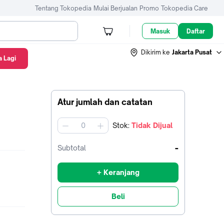
Tentang Tokopedia
Mulai Berjualan
Promo
Tokopedia Care
Masuk
Daftar
Dikirim ke
Jakarta Pusat
 Lagi
Atur jumlah dan catatan
Stok
:
Tidak Dijual
jumlah
-
Subtotal
+ Keranjang
Beli