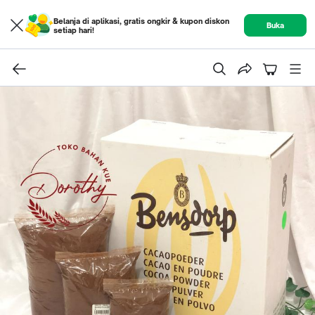
Belanja di aplikasi, gratis ongkir & kupon diskon
Buka
setiap hari!