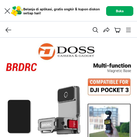
Belanja di aplikasi, gratis ongkir & kupon diskon
Buka
setiap hari!