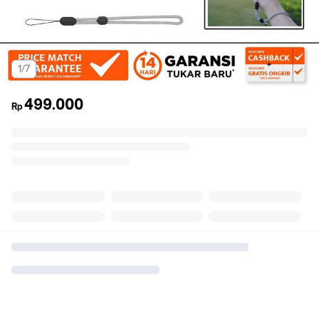
1/7
499.000
Rp