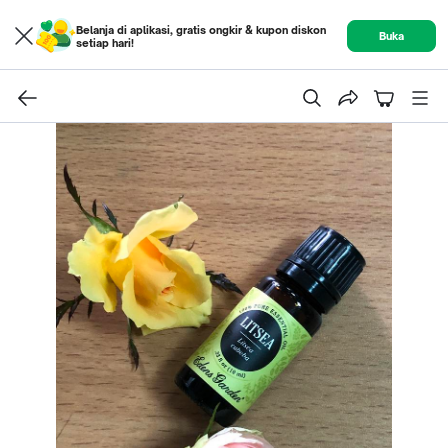
Belanja di aplikasi, gratis ongkir & kupon diskon
Buka
setiap hari!