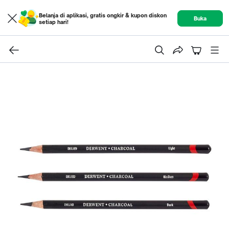
Belanja di aplikasi, gratis ongkir & kupon diskon
Buka
setiap hari!