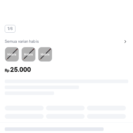
1/6
Semua varian habis
Lihat semua variant:
Light
Medium
Dark
Habis
Habis
Habis
25.000
Rp