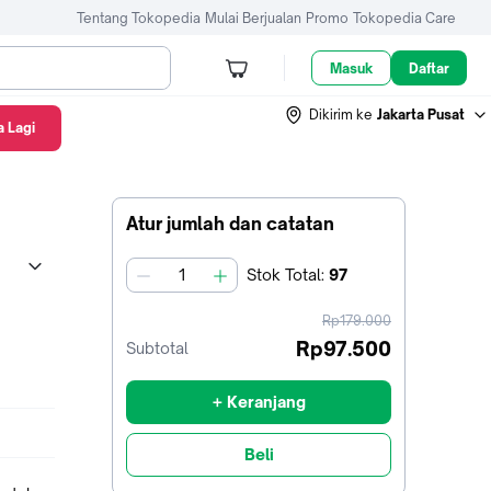
Tentang Tokopedia
Mulai Berjualan
Promo
Tokopedia Care
Masuk
Daftar
Dikirim ke
Jakarta Pusat
 Lagi
Atur jumlah dan catatan
Stok
Total
:
97
jumlah
harga
Rp179.000
sebelum
Rp97.500
Subtotal
diskon
+ Keranjang
Beli