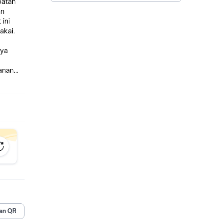
patah
an
ini
akai.
nya
anan
support
an QR