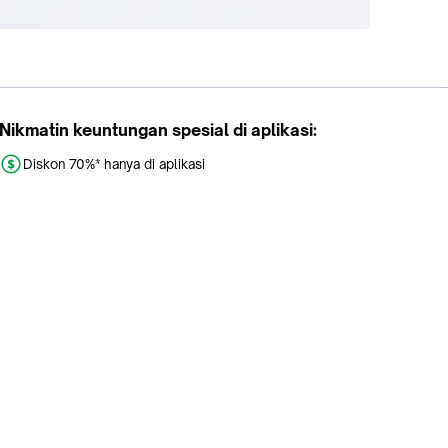
Nikmatin keuntungan spesial di aplikasi:
Diskon 70%* hanya di aplikasi
Promo khusus aplikasi
Gratis Ongkir tiap hari
Buka aplikasi dengan scan QR atau klik tombol: