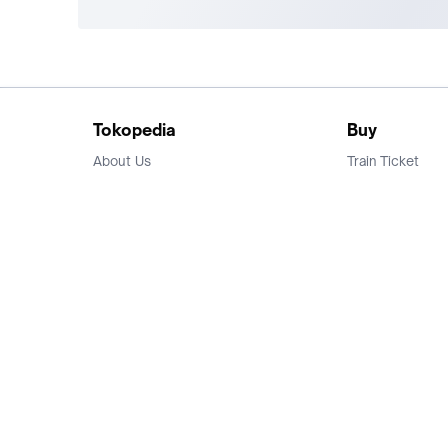
Tokopedia
Buy
About Us
Train Ticket
Career
Flight Ticket
Blog
Ticket Events
Tokopedia Salam
Hotlist
Hotel
Category
Bridestory
Sell
Parentstory
Seller Center
Tokopedia Dictionary
Mitra Toppers
Mall
Register Mall
Tokopedia Apps