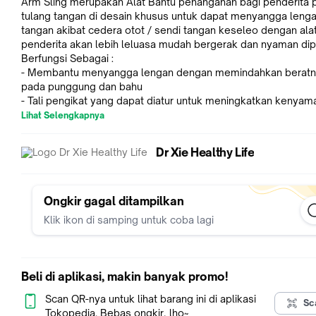
Arm Sling merupakan Alat Bantu penanganan bagi penderita 
tulang tangan di desain khusus untuk dapat menyangga leng
tangan akibat cedera otot / sendi tangan keseleo dengan alat 
penderita akan lebih leluasa mudah bergerak dan nyaman dip
Berfungsi Sebagai :
- Membantu menyangga lengan dengan memindahkan berat
pada punggung dan bahu
- Tali pengikat yang dapat diatur untuk meningkatkan kenyam
pengguna
Lihat Selengkapnya
- Dapat digunakan untuk anak maupun orang dewasa
Fitur:
Dr Xie Healthy Life
Ukuran kain penyangga yang panjang dan lebar memberikan 
tambahan untuk pergelangan tangan.
Dapat digunakan untuk tangan kanan ataupun kiri.
Sabuk yang dapat digeser memudahkan pengaturan
Ongkir gagal ditampilkan
Material : Polyester
Klik ikon di samping untuk coba lagi
Warna : Random
Beli di aplikasi, makin banyak promo!
Scan QR-nya untuk lihat barang ini di aplikasi
Sc
Tokopedia. Bebas ongkir, lho~