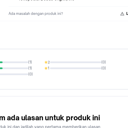
Ada masalah dengan produk ini?
(
1
)
2
(
0
)
0%
(
1
)
1
(
0
)
0%
(
0
)
m ada ulasan untuk produk ini
duk ini dan jadilah yang pertama memberikan ulasan