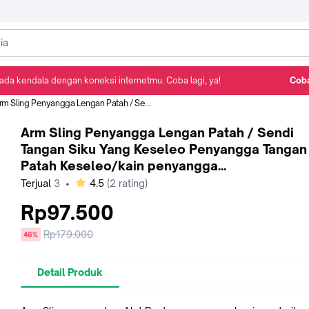
ada kendala dengan koneksi internetmu. Coba lagi, ya!
Coba
Detail Produk
Ulasan
Rekomendasi
ing Penyangga Lengan Patah / Sendi Tangan Siku Yang Keseleo Penyangga Tangan Patah Keseleo/kain penyangga siku/penyangga tulang lengan/penahan siku
Arm Sling Penyangga Lengan Patah / Sendi
Tangan Siku Yang Keseleo Penyangga Tangan
Patah Keseleo/kain penyangga
siku/penyangga tulang lengan/penahan siku
bintang
Terjual
3
•
4.5
(
2
rating)
Rp97.500
Harga
Rp179.000
diskon
46%
sebelum
diskon
Detail Produk