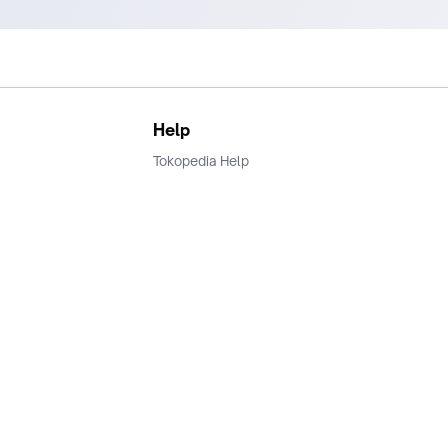
Help
Tokopedia Help
Terms and Condition
Privacy
Keamanan & Privasi