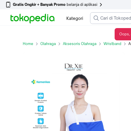
Gratis Ongkir + Banyak Promo
belanja di aplikasi
Kategori
Oops, 
Arm Sling Penyangga Lengan Patah / Sendi Tangan Siku Yang Keseleo Penyangga Tangan Patah Keseleo/kain penyangga siku/penyangga tulang lengan/penahan siku
Home
Olahraga
Aksesoris Olahraga
Wristband
Arm Sl