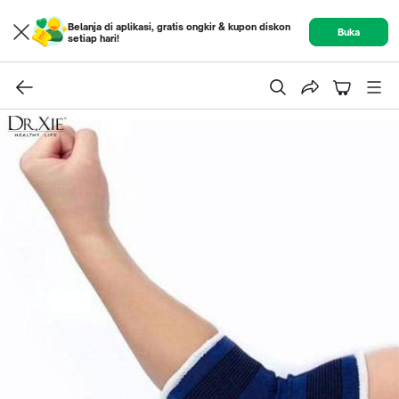
Belanja di aplikasi, gratis ongkir & kupon diskon
Buka
setiap hari!