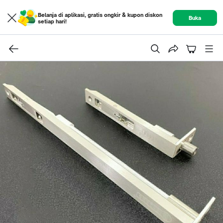
Belanja di aplikasi, gratis ongkir & kupon diskon
Buka
setiap hari!