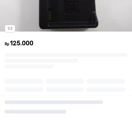
1/2
125.000
Rp