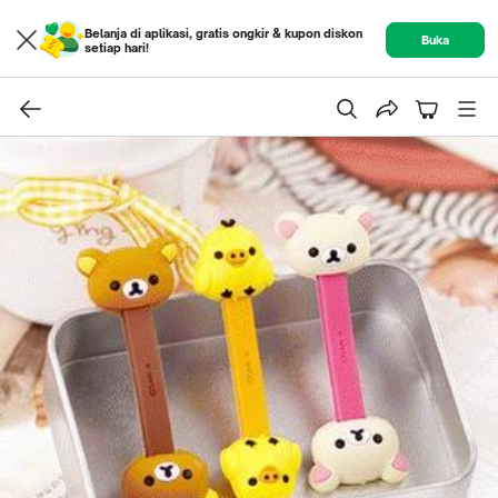
Belanja di aplikasi, gratis ongkir & kupon diskon
Buka
setiap hari!