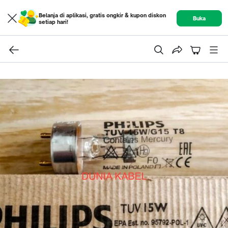
Belanja di aplikasi, gratis ongkir & kupon diskon
Buka
setiap hari!