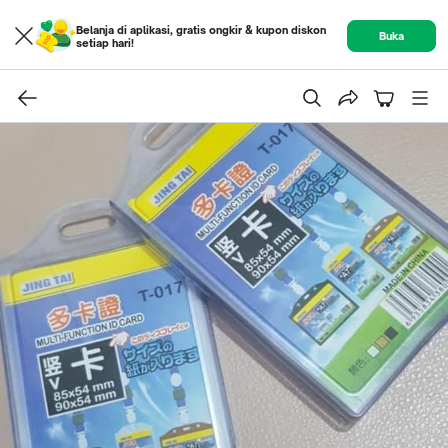
Belanja di aplikasi, gratis ongkir & kupon diskon
Buka
setiap hari!