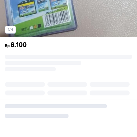
1/4
6.100
Rp