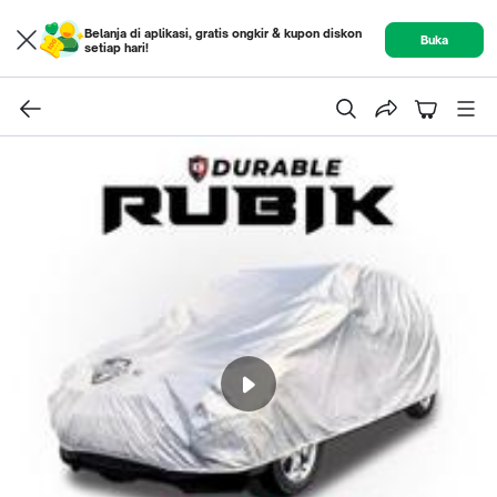
Belanja di aplikasi, gratis ongkir & kupon diskon
Buka
setiap hari!