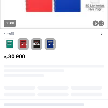
00:00
4 motif
Lihat semua variant:
MACCHIATO
CAPPUCCINO
ESPRESSO
AMERICANO
Habis
Habis
Habis
30.900
Rp