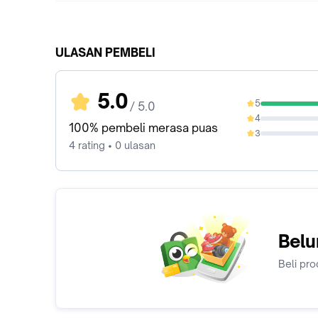
ULASAN PEMBELI
5.0
5
/ 5.0
100%
4
0%
100% pembeli merasa puas
3
0%
4 rating • 0 ulasan
Belu
Beli pro