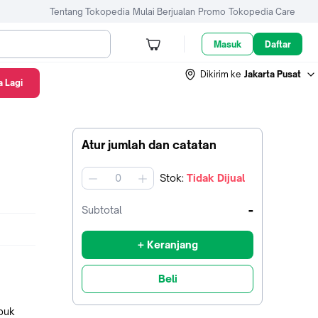
Tentang Tokopedia
Mulai Berjualan
Promo
Tokopedia Care
Masuk
Daftar
Dikirim ke
Jakarta Pusat
 Lagi
Atur jumlah dan catatan
Stok
:
Tidak Dijual
jumlah
-
Subtotal
+ Keranjang
Beli
buk