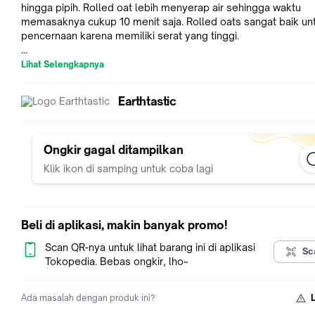
hingga pipih. Rolled oat lebih menyerap air sehingga waktu
memasaknya cukup 10 menit saja. Rolled oats sangat baik un
pencernaan karena memiliki serat yang tinggi.
Cara menyajikannya pun tak berbeda dengan jenis oat lain, d
Lihat Selengkapnya
menambahkan buah segar atau kacang-kacangan, madu, dan
lainnya.
Earthtastic
Ongkir gagal ditampilkan
Klik ikon di samping untuk coba lagi
Beli di aplikasi, makin banyak promo!
Scan QR-nya untuk lihat barang ini di aplikasi
Sc
Tokopedia. Bebas ongkir, lho~
Ada masalah dengan produk ini?