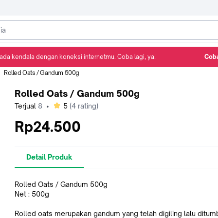
ada kendala dengan koneksi internetmu. Coba lagi, ya!
Coba
Detail Produk
Ulasan
Rekomendasi
Rolled Oats / Gandum 500g
Rolled Oats / Gandum 500g
bintang
Terjual
8
•
5
(
4
rating)
Rp24.500
Detail Produk
Rolled Oats / Gandum 500g
Net : 500g
Rolled oats merupakan gandum yang telah digiling lalu ditum