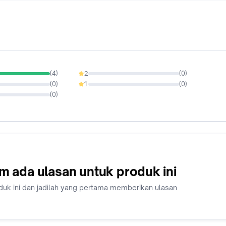
(
4
)
2
(
0
)
0%
(
0
)
1
(
0
)
0%
(
0
)
m ada ulasan untuk produk ini
duk ini dan jadilah yang pertama memberikan ulasan