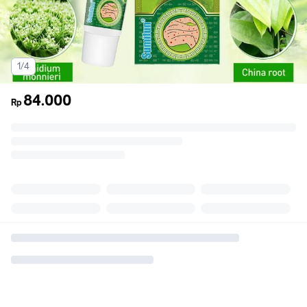
1/4
84.000
Rp