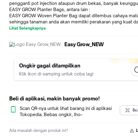
pengganti pot injection ataupun drum bekas, banyak keunggu
EASY GROW Planter Bags, antara lain :
EASY GROW Woven Planter Bag dapat ditembus cahaya mata
sehingga tanaman anda akan memiliki perakaran yang kuat d
sehat. Diproduksi dari bahan murni bebas recycle material. 
Lihat Selengkapnya
komponen termasuk benang jahit mengandung UV additive ti
sehingga dapat membuatnya bertahan lama hingga lebih dari 
Easy Grow_NEW
di berbagai suhu dan temperatur. Misalnya saja suhu panas 
di Timur Tengah atau suhu dingin yang extreme di Eropa. Dapa
digunakan berulang-ulang dengan cara mencucinya dengan air
digunakan kembali.
Ongkir gagal ditampilkan
Di desain dengan tambahan lubang drainase yang akan mem
Klik ikon di samping untuk coba lagi
surkulasi udara dan air sehingga tanaman tumbuh lebih sehat
GROW Woven Planter Bag dilengkapi dengan belt handle extr
yang akan membantu mempermudah proses pengangkatan b
dengan tangan, forklift ataupun crane. Harga EASY GROW W
Beli di aplikasi, makin banyak promo!
Planter Bag jauh lebih kompetitif jika dibandingkan dengan po
injection ataupun Drum bekas yang biasa digunakan untuk
Scan QR-nya untuk lihat barang ini di aplikasi
Sc
tambulampot.
Tokopedia. Bebas ongkir, lho~
EASY GROW Planter Bag akan menghemat pemakaian pupuk
tanaman, serta tepat sasaran pemupukan dibanding jika tan
Ada masalah dengan produk ini?
anda ditanam langsung di kebun atau ladang, Jika merupakan