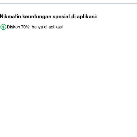
Nikmatin keuntungan spesial di aplikasi:
Diskon 70%* hanya di aplikasi
Promo khusus aplikasi
Gratis Ongkir tiap hari
Buka aplikasi dengan scan QR atau klik tombol:
Pelajari Selengkapnya