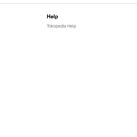
Help
Tokopedia Help
Terms and Condition
Privacy
Keamanan & Privasi
Ikuti Kami