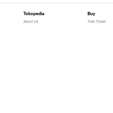
Tokopedia
Buy
About Us
Train Ticket
Career
Flight Ticket
Blog
Ticket Events
Tokopedia Salam
Hotlist
Hotel
Category
Bridestory
Sell
Parentstory
Seller Center
Tokopedia Dictionary
Mitra Toppers
Mall
Register Mall
Tokopedia Apps
Billing & Top up
Deals Tokopedia
Finance