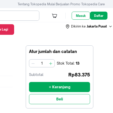
Tentang Tokopedia
Mulai Berjualan
Promo
Tokopedia Care
Masuk
Daftar
Dikirim ke
Jakarta Pusat
 Lagi
Atur jumlah dan catatan
Stok
Total
:
13
jumlah
Rp83.375
Subtotal
+ Keranjang
Beli