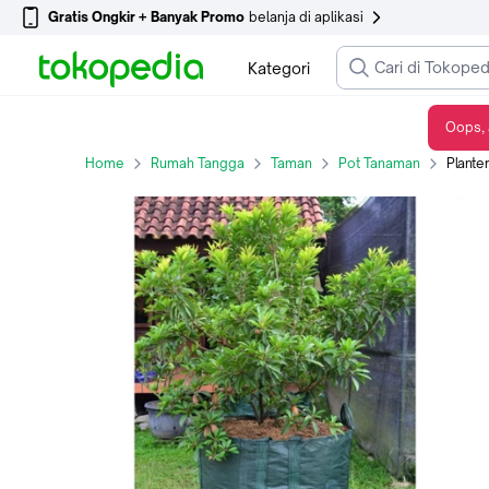
Gratis Ongkir + Banyak Promo
belanja di aplikasi
Kategori
Oops, 
Planter Bag 400 Liter Easy Grow - Hijau
Home
Rumah Tangga
Taman
Pot Tanaman
Planter