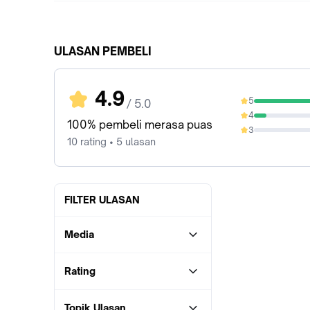
ULASAN PEMBELI
4.9
5
/ 5.0
90%
4
10%
100% pembeli merasa puas
3
0%
10 rating • 5 ulasan
FILTER ULASAN
Media
Rating
Topik Ulasan