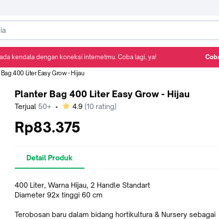
ada kendala dengan koneksi internetmu. Coba lagi, ya!
Coba
Detail Produk
Ulasan
Rekomendasi
 Bag 400 Liter Easy Grow - Hijau
Planter Bag 400 Liter Easy Grow - Hijau
bintang
Terjual
50+
•
4.9
(
10
rating)
Rp83.375
Detail Produk
400 Liter, Warna Hijau, 2 Handle Standart
Diameter 92x tinggi 60 cm
Terobosan baru dalam bidang hortikultura & Nursery sebagai