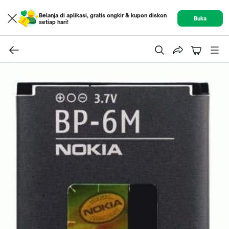
Belanja di aplikasi, gratis ongkir & kupon diskon
Buka
setiap hari!