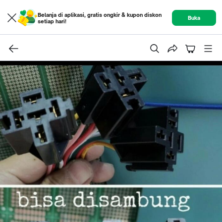
Belanja di aplikasi, gratis ongkir & kupon diskon
Buka
setiap hari!