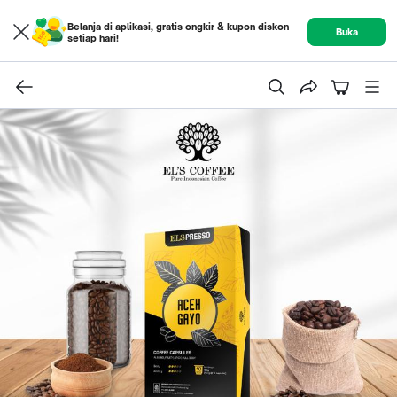
Belanja di aplikasi, gratis ongkir & kupon diskon
Buka
setiap hari!