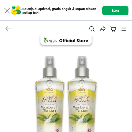
Belanja di aplikasi, gratis ongkir & kupon diskon
Buka
setiap hari!