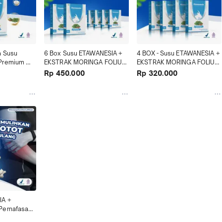
 Susu 
6 Box Susu ETAWANESIA + 
4 BOX - Susu ETAWANESIA + 
Premium 
EKSTRAK MORINGA FOLIUM 
EKSTRAK MORINGA FOLIUM 
ng & Sendi
Solusi Nafas & Tulang
Solusi Nafas
Rp 450.000
Rp 320.000
A + 
ernafasan 
ERBAL BPOM