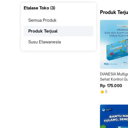
Etalase Toko (
3
)
Produk Terju
Semua Produk
Produk Terjual
Susu Etawanesia
DIANESIA Multigr
Sehat Kontrol Gu
Pencegah Dan O
Rp 175.000
Diabetes + Solus
5
Asam Lambung (
(10 Serving)