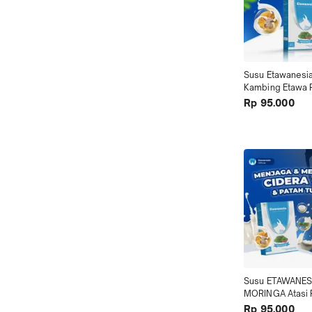
Susu Etawanesia
Kambing Etawa 
Atasi Nyeri Tula
Rp 95.000
Susu ETAWANESI
MORINGA Atasi P
Sendi Tulang H
Rp 95.000