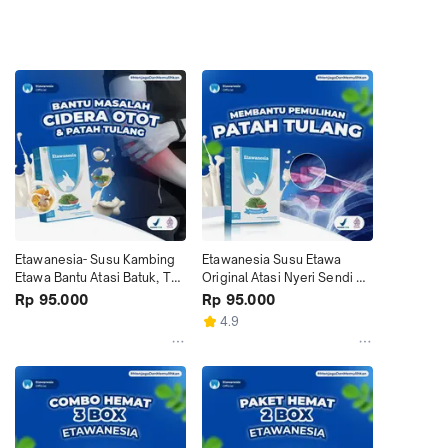
Etawanesia- Susu Kambing 
Etawanesia Susu Etawa 
Etawa Bantu Atasi Batuk, Tbc 
Original Atasi Nyeri Sendi 
& Pembersih paru
dan Asam Urat
Rp 95.000
Rp 95.000
4.9