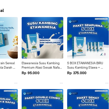
al
ain Sereal 
Etawanesia Susu Kambing 
5 BOX ETAWANESIA BIRU 
la Darah 
Premium Atasi Sesak Nafas 
Susu Kambing Etawa + 
bat 
& Nyeri Tulang Sendi
Ekstrak Moringa Folium 
Rp 95.000
Rp 375.000
i Alami 
Bpom
300gram ) 