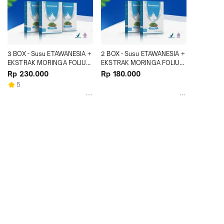
3 BOX - Susu ETAWANESIA + 
2 BOX - Susu ETAWANESIA + 
EKSTRAK MORINGA FOLIUM 
EKSTRAK MORINGA FOLIUM 
Solusi Nafas & Tulang
- HERBAL BPOM
Rp 230.000
Rp 180.000
5