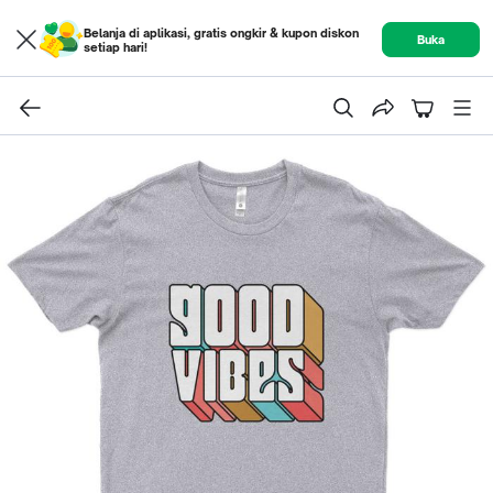
Belanja di aplikasi, gratis ongkir & kupon diskon
Buka
setiap hari!