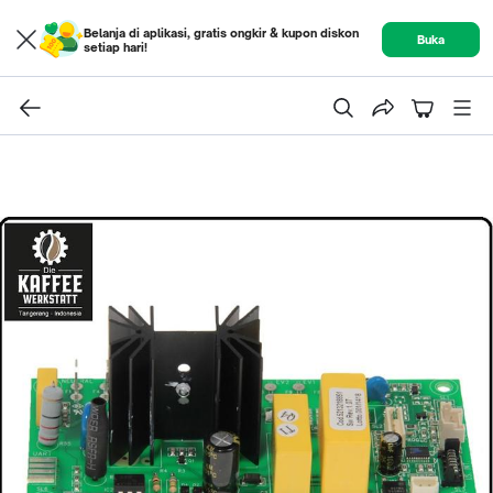
Belanja di aplikasi, gratis ongkir & kupon diskon
Buka
setiap hari!