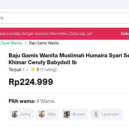
ada kendala dengan koneksi internetmu. Coba lagi, ya!
Coba
Detail Produk
Ulasan
Rekomendasi
 Syari Wanita
Baju Gamis Wanita Muslimah Humaira Syari Set Khimar Ceruty Babydoll Ib
Baju Gamis Wanita Muslimah Humaira Syari S
Khimar Ceruty Babydoll Ib
bintang
Terjual
1
•
5
(
1
rating)
Rp224.999
Pilih
warna
:
4 Warna
Army
Milo
Brown
Lavender