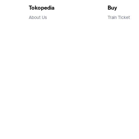
Tokopedia
Buy
About Us
Train Ticket
Career
Flight Ticket
Blog
Ticket Events
Tokopedia Salam
Hotlist
Hotel
Category
Bridestory
Sell
Parentstory
Seller Center
Tokopedia Dictionary
Mitra Toppers
Mall
Register Mall
Tokopedia Apps
Billing & Top up
Deals Tokopedia
Finance
Free Shipping