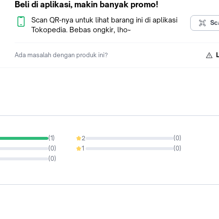
Beli di aplikasi, makin banyak promo!
Terimakasih dan Happy Shopping
Scan QR-nya untuk lihat barang ini di aplikasi
Sc
Tokopedia. Bebas ongkir, lho~
Ada masalah dengan produk ini?
(
1
)
2
(
0
)
0%
(
0
)
1
(
0
)
0%
(
0
)