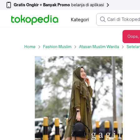
Gratis Ongkir + Banyak Promo
belanja di aplikasi
Kategori
Oops, 
Baju Gamis Wanita Muslimah Humaira Syari Set Khimar Ceruty Babydoll Ib
Home
Fashion Muslim
Atasan Muslim Wanita
Setelan