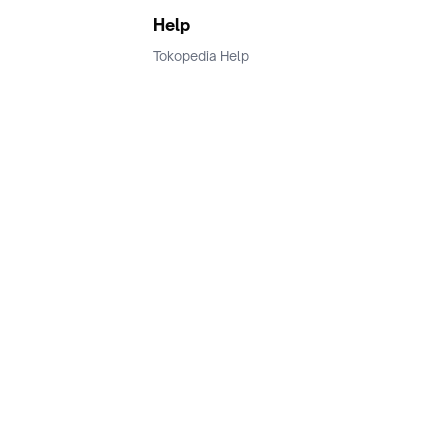
Help
Tokopedia Help
Terms and Condition
Privacy
Keamanan & Privasi
Ikuti Kami