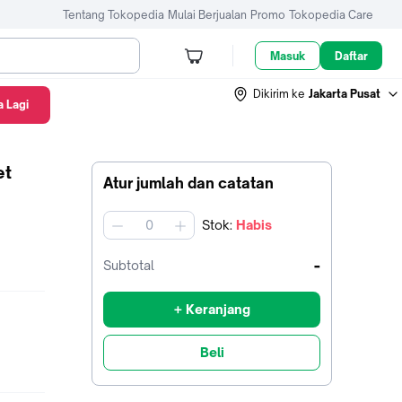
Tentang Tokopedia
Mulai Berjualan
Promo
Tokopedia Care
Masuk
Daftar
Dikirim ke
Jakarta Pusat
 Lagi
et
Atur jumlah dan catatan
Stok
:
Habis
jumlah
-
Subtotal
+ Keranjang
Beli