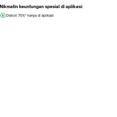
Nikmatin keuntungan spesial di aplikasi:
Diskon 70%* hanya di aplikasi
Promo khusus aplikasi
Gratis Ongkir tiap hari
Buka aplikasi dengan scan QR atau klik tombol:
Pelajari Selengkapnya