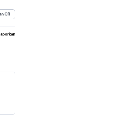
an QR
Laporkan