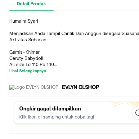
Detail Produk
Humaira Syari
Menjadikan Anda Tampil Cantik Dan Anggun disegala Suasan
Aktivitas Seharian
Gamis+Khimar
Ceruty Babydoll
All size Ld 110 Pb 140
Best Seller
Lihat Selengkapnya
Good Quality
EVLYN OLSHOP
Ada 4 Varian warna
Silahkan diorder kak....
Ongkir gagal ditampilkan
Mohon Dimaklumi Jika ada Perbedaan Warna Karena Efek Ca
Klik ikon di samping untuk coba lagi
Jangan lupa Kasih Bintang 5 ya kak agar rezeki kita sama-sa
lancar berkah dan barokah...