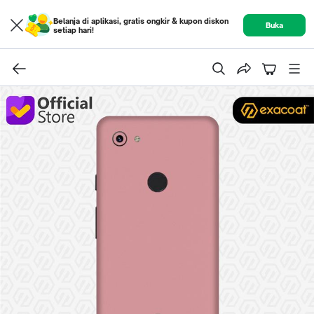
Belanja di aplikasi, gratis ongkir & kupon diskon
Buka
setiap hari!