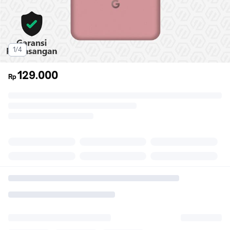
1/4
129.000
Rp