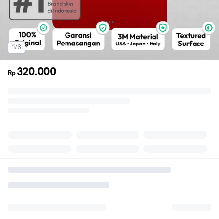
1/6
320.000
Rp