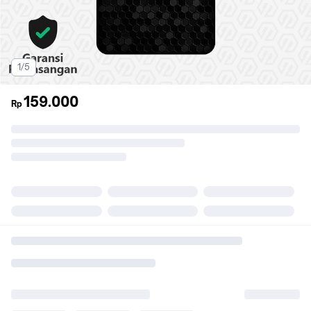
1/5
159.000
Rp