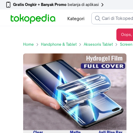
Gratis Ongkir + Banyak Promo
belanja di aplikasi
Kategori
Oops, 
OPPO A60 A54 A55 A76 A77S A79 A95 A96 A91 A92 HYDROGEL Anti Gores Jelly FULL CLEAR MATTE SPY BLUE - CLEAR DEPAN, OPPO A60
Home
Handphone & Tablet
Aksesoris Tablet
Screen