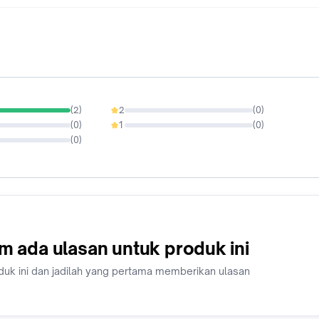
(
2
)
2
(
0
)
0%
(
0
)
1
(
0
)
0%
(
0
)
m ada ulasan untuk produk ini
duk ini dan jadilah yang pertama memberikan ulasan