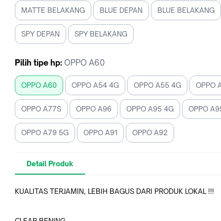
MATTE BELAKANG
BLUE DEPAN
BLUE BELAKANG
SPY DEPAN
SPY BELAKANG
Pilih
tipe hp
:
OPPO A60
OPPO A60
OPPO A54 4G
OPPO A55 4G
OPPO 
OPPO A77S
OPPO A96
OPPO A95 4G
OPPO A9
OPPO A79 5G
OPPO A91
OPPO A92
Detail Produk
KUALITAS TERJAMIN, LEBIH BAGUS DARI PRODUK LOKAL !!!
CLEAR BENING