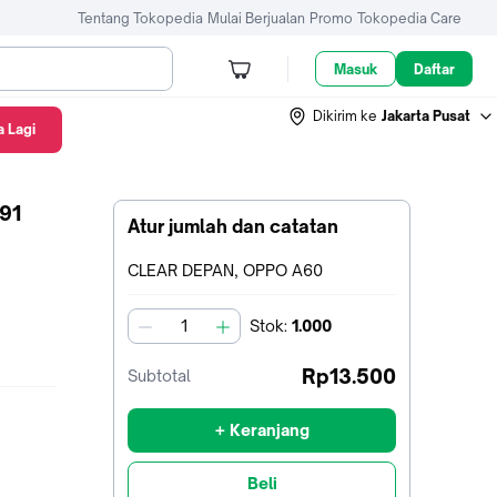
Tentang Tokopedia
Mulai Berjualan
Promo
Tokopedia Care
Masuk
Daftar
Dikirim ke
Jakarta Pusat
 Lagi
91
Atur jumlah dan catatan
Terpilih:
CLEAR DEPAN, OPPO A60
Stok
:
1.000
jumlah
Rp13.500
Subtotal
+ Keranjang
Beli