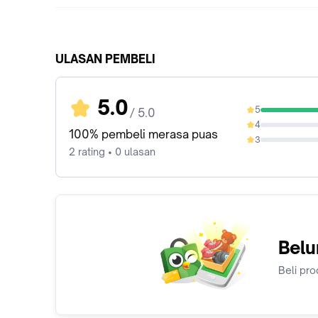
ULASAN PEMBELI
5.0
5
/ 5.0
100%
4
0%
100% pembeli merasa puas
3
0%
2 rating • 0 ulasan
Belu
Beli pro