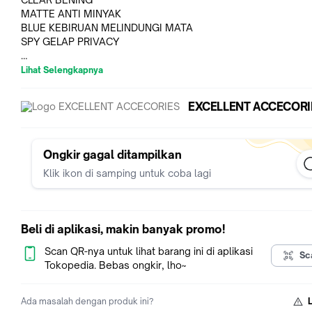
MATTE ANTI MINYAK
BLUE KEBIRUAN MELINDUNGI MATA
SPY GELAP PRIVACY
Lihat Selengkapnya
Deskripsi :
Bahan hydrogel film, elastis, fit sempurna,presisi
EXCELLENT ACCECORI
Nano fushion teknologi, bisa perbaiki secara otomatis untuk 
halus dalam 48 jam...
Anti finger print, menggunakan lapisan minyak anti-fingerprint
Anti bubbles, Jika saat pemasangan terdapat gelembung keci
Ongkir gagal ditampilkan
hilang dalam 48 jam. (yg penting gelembungnya bukan karen
Klik ikon di samping untuk coba lagi
klo ada debu diback case akan sulit hilang gelembungnya).
CARA PEMASANGAN :TONTON LINK VIDEOnya....
Beli di aplikasi, makin banyak promo!
Ada 4 LAPISAN dalam screen guard ini (lapisan HYDROGEL ad
bagian tengah)
Scan QR-nya untuk lihat barang ini di aplikasi
Sc
Tokopedia. Bebas ongkir, lho~
Happy Shopping
Ada masalah dengan produk ini?