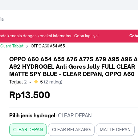
ada kendala dengan koneksi internetmu. Coba lagi, ya!
Coba
Detail Produk
Ulasan
Rekomendasi
 Guard Tablet
OPPO A60 A54 A55 A76 A77S A79 A95 A96 A91 A92 HYDROGEL Anti Gores Jelly FULL CLEAR MATTE SPY BLUE - CLEAR DEPAN, OPPO A60
OPPO A60 A54 A55 A76 A77S A79 A95 A96 A
A92 HYDROGEL Anti Gores Jelly FULL CLEAR
MATTE SPY BLUE - CLEAR DEPAN, OPPO A60
bintang
Terjual
2
•
5
(
2
rating)
Rp13.500
Pilih
jenis hydrogel
:
CLEAR DEPAN
CLEAR DEPAN
CLEAR BELAKANG
MATTE DEPAN